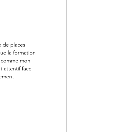
e de places 
ue la formation 
out comme mon 
 attentif face 
nement 