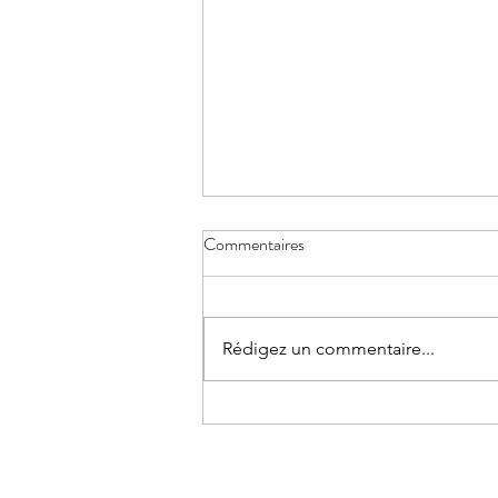
Commentaires
Rédigez un commentaire...
On ti moman Krèol : Quand ma
terre natale rencontre ma terre
d'accueil