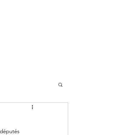
Contact
l
Actions
Biographie
 députés 