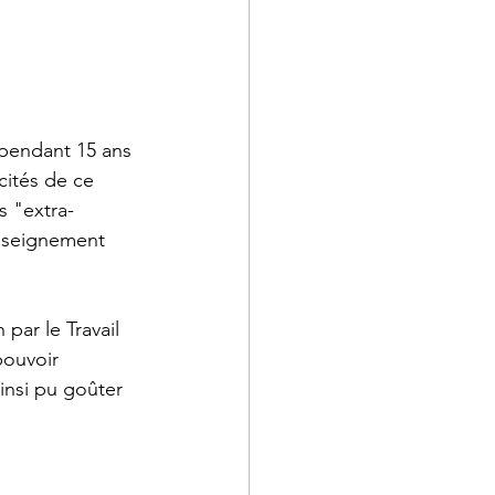
 pendant 15 ans 
cités de ce 
s "extra-
enseignement 
ar le Travail 
ouvoir 
insi pu goûter 