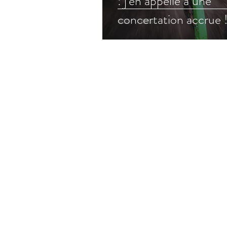
: j'en appelle à une
concertation accrue 